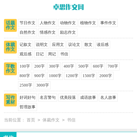
话题
节日作文
人物作文
动物作文
植物作文
事件作文
作文
自然作文
情感作文
励志作文
体裁
记叙文
说明文
应用文
议论文
散文
读后感
作文
观后感
日记
周记
书信
字数
100字
200字
300字
400字
500字
600字
700字
作文
800字
900字
1000字
1200字
1500字
2000字
2500字
3000字
写作
好词好句
名言警句
优美段落
成语故事
名人故事
素材
哲理故事
>
>
当前位置：
首页
体裁作文
书信