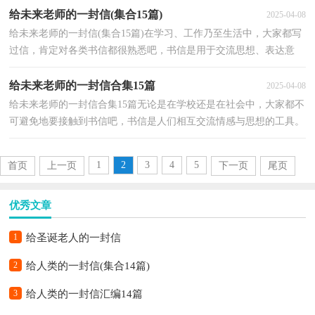
给未来老师的一封信(集合15篇)
2025-04-08
给未来老师的一封信(集合15篇)在学习、工作乃至生活中，大家都写
过信，肯定对各类书信都很熟悉吧，书信是用于交流思想、表达意
见、传递信息、互通情况的应用文书。你写信时总是无...
给未来老师的一封信合集15篇
2025-04-08
给未来老师的一封信合集15篇无论是在学校还是在社会中，大家都不
可避免地要接触到书信吧，书信是人们相互交流情感与思想的工具。
你知道书信要怎么写才正确吗？下面是小编整理的给...
1
2
3
4
5
首页
上一页
下一页
尾页
优秀文章
1
给圣诞老人的一封信
2
给人类的一封信(集合14篇)
3
给人类的一封信汇编14篇