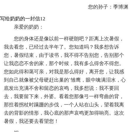
您的孙子：季博渊
写给奶奶的一封信12
亲爱的奶奶：
您的身体还是像以前一样硬朗吧？距离上次暑假，
我去看您，已经过去半年了。您知道吗？我多想告诉
您，暑假结束，由于读书，我不得不告别您，告别那个
让我恋恋不舍的家，那个时候，我有多么得舍不得您。
您如此得和蔼可亲，对我是那么得好，离开您，让我感
到自己就像被父母硬赶出巢的`雏鹰，眼中噙满泪水，心
底发出充满不舍和留恋的哀鸣，我多想说：我不要回
去，我要留下来，外婆。看着您那像弓一样弯曲的背，
那拄着拐杖时蹒跚的步伐，一个人站在山头，望着我离
去的背影的情形，我心底的那声哀鸣更加得响亮。这次
暑假，我还要去看望您！