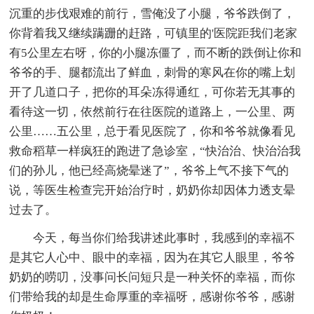
沉重的步伐艰难的前行，雪俺没了小腿，爷爷跌倒了，
你背着我又继续蹒跚的赶路，可镇里的'医院距我们老家
有5公里左右呀，你的小腿冻僵了，而不断的跌倒让你和
爷爷的手、腿都流出了鲜血，刺骨的寒风在你的嘴上划
开了几道口子，把你的耳朵冻得通红，可你若无其事的
看待这一切，依然前行在往医院的道路上，一公里、两
公里……五公里，总于看见医院了，你和爷爷就像看见
救命稻草一样疯狂的跑进了急诊室，“快治治、快治治我
们的孙儿，他已经高烧晕迷了”，爷爷上气不接下气的
说，等医生检查完开始治疗时，奶奶你却因体力透支晕
过去了。
今天，每当你们给我讲述此事时，我感到的幸福不
是其它人心中、眼中的幸福，因为在其它人眼里，爷爷
奶奶的唠叨，没事问长问短只是一种关怀的幸福，而你
们带给我的却是生命厚重的幸福呀，感谢你爷爷，感谢