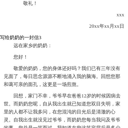
敬礼！
xxx
20xx年xx月xx日
写给奶奶的一封信3
远在家乡的奶奶：
您好！
敬爱的奶奶，您的身体还好吗？我们已有三年没有
见面了，每日思念源源不断地涌入我的脑海。回想您那
和蔼可亲的面孔，这更是一场煎熬。
回想，家门不幸，爷爷早在爸爸12岁的时候因病去
世。而奶奶您呢，自从我出生就已知道您双目失明，家
里的人都不让我多问，在您混沌的目光后是清澈的心
灵。自我出生就没见过爷爷，而奶奶您每当我问及爷爷
的事，您总是一笑而过，我知道在您这笑容背后是多少