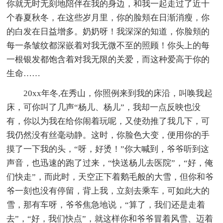
你就无时无刻地陪伴在我的身边，和我一起走过了近十
个春夏秋冬，在这些岁月里，你的脸頬在日渐消瘦，你
的白发在日益增多。奶奶呀！我深深的知道，你脸頬的
每一条皱纹都深嵌着对我无微不至的照顾！你头上的每
一根银发都饱含着对我无限的关爱，而这种爱高于你的
生命……
20xx年冬,在秀山，你照例来到我的床沿，叫唤我起
床，可你叫了几声“杨儿、杨儿”，我却一点反映也没
有，你以为我在给你闹着玩呢，又使劲推了我几下，可
我仍然没有丝毫动静。这时，你脸色大变，便用你的手
摸了一下我的头，“呀，好烫！”你大喊到，爷爷听到这
声音，也迅速的跑了过来，“快送杨儿去医院”，“好，俺
们快走”，而此时，天空正下着鹅毛般的大雪，但你和爷
爷一刻也没有停留，背上我，立刻去乘车，可如此大的
雪，那有车呀，爷爷焦急地说，“算了，我们还是走着
去”，“好，我们快点”，就这样你和爷爷冒着风雪、迈着