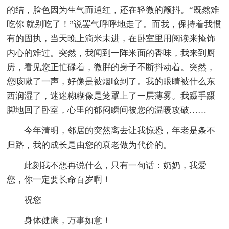
的结，脸色因为生气而通红，还在轻微的颤抖。“既然难
吃你 就别吃了！”说罢气呼呼地走了。而我，保持着我惯
有的固执，当天晚上滴米未进，在卧室里用阅读来掩饰
内心的难过。突然，我闻到一阵米面的香味，我来到厨
房，看见您正忙碌着，微胖的身子不断抖动着。突然，
您咳嗽了一声，好像是被烟呛到了。我的眼睛被什么东
西润湿了，迷迷糊糊像是笼罩上了一层薄雾。我蹑手蹑
脚地回了卧室，心里的郁闷瞬间被您的温暖攻破……
今年清明，邻居的突然离去让我惊恐，年老是条不
归路，我的成长是由您的衰老做为代价的。
此刻我不想再说什么，只有一句话：奶奶，我爱
您，你一定要长命百岁啊！
祝您
身体健康，万事如意！