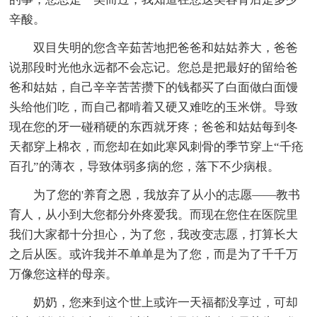
辛酸。
双目失明的您含辛茹苦地把爸爸和姑姑养大，爸爸
说那段时光他永远都不会忘记。您总是把最好的留给爸
爸和姑姑，自己辛辛苦苦攒下的钱都买了白面做白面馒
头给他们吃，而自己都啃着又硬又难吃的玉米饼。导致
现在您的牙一碰稍硬的东西就牙疼；爸爸和姑姑每到冬
天都穿上棉衣，而您却在如此寒风刺骨的季节穿上“千疮
百孔”的薄衣，导致体弱多病的您，落下不少病根。
为了您的'养育之恩，我放弃了从小的志愿――教书
育人，从小到大您都分外疼爱我。而现在您住在医院里
我们大家都十分担心，为了您，我改变志愿，打算长大
之后从医。或许我并不单单是为了您，而是为了千千万
万像您这样的母亲。
奶奶，您来到这个世上或许一天福都没享过，可却