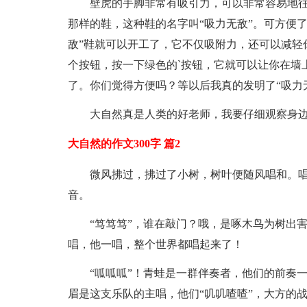
壁虎的手脚非常有吸引力，可以非常容易地
那样的鞋，这种鞋的名字叫“吸力无敌”。可方便
敌”鞋就可以开工了，它不仅吸附力，还可以减轻
个按钮，按一下绿色的`按钮，它就可以让你在墙
了。你们觉得方便吗？等以后我真的发明了“吸力
大自然真是人类的好老师，我要仔细观察身
大自然的作文300字 篇2
微风拂过，拂过了小树，树叶便随风唱和。
音。
“笃笃笃”，谁在敲门？哦，是啄木鸟为树出害
唱，他一唱，整个世界都唱起来了！
“呱呱呱”！青蛙是一群伴奏者，他们的前奏一
眉是这支乐队的主唱，他们“叽叽喳喳”，大方的