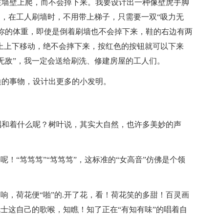
往墙壁上爬，而不会掉下来。我要设计出一种像壁虎手脚
了，在工人刷墙时，不用带上梯子，只需要一双“吸力无
你的体重，即使是倒着刷墙也不会掉下来，鞋的右边有两
上上下移动，绝不会摔下来，按红色的按钮就可以下来
无敌”，我一定会送给刷洗、修建房屋的工人们。
边的事物，设计出更多的小发明。
唱和着什么呢？树叶说，其实大自然，也许多美妙的声
呢！“笃笃笃”“笃笃笃”，这标准的“女高音”仿佛是个领
响，荷花便“啪”的.开了花，看！荷花笑的多甜！百灵画
战士这自己的歌喉，知瞧！知了正在“有知有味”的唱着自