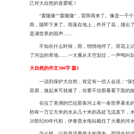
己对大自然的喜爱呢！
“轰隆隆”“轰隆隆”，雷阵雨来了。像是一
雨，随即下来了。雨落在地上，炸开了花，撞出
是满世界的雨声……
不知在什么时候，雨，悄悄地停了。荷花上
了河边的草地……一大雁从天空划过，一声鸣叫划
大自然的作文300字 篇3
一说到保护大自然，肯定有一些人会说：“保
容易，做起来可就难了，你要不信那看看下面的
在拉丁美洲的巴拉那条河上有一条世界著名的
秒有一万立方米的水从几十米的高处飞流直下，水
20世纪80年代初，伊泰普水电站截住了大量的河
怎么样，以前是流量最大的瀑布，而现在却