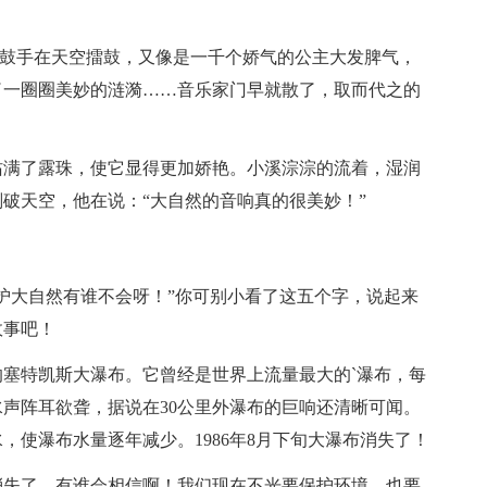
千个鼓手在天空擂鼓，又像是一千个娇气的公主大发脾气，
了一圈圈美妙的涟漪……音乐家门早就散了，取而代之的
沾满了露珠，使它显得更加娇艳。小溪淙淙的流着，湿润
破天空，他在说：“大自然的音响真的很美妙！”
护大自然有谁不会呀！”你可别小看了这五个字，说起来
故事吧！
塞特凯斯大瀑布。它曾经是世界上流量最大的`瀑布，每
声阵耳欲聋，据说在30公里外瀑布的巨响还清晰可闻。
水，使瀑布水量逐年减少。1986年8月下旬大瀑布消失了！
消失了，有谁会相信啊！我们现在不光要保护环境，也要