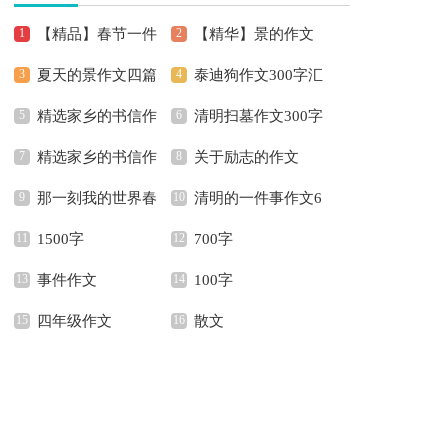
【精品】春节一件
【精华】景的作文
夏天的景作文四篇
泰迪狗作文300字汇
事作文4篇
合集7篇
精选家乡的书信作
清明扫墓作文300字
编六篇
精选家乡的书信作
关于励志的作文
文四篇
4篇
那一刻我的世界春
清明的一件事作文6
文四篇
【热】
1500字
700字
暖花开中考满分作文
篇
事件作文
100字
四年级作文
散文