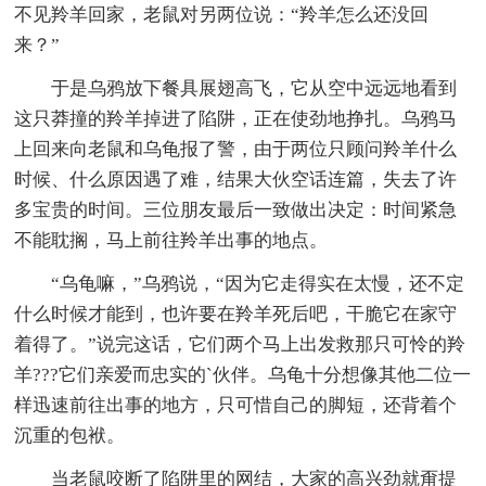
不见羚羊回家，老鼠对另两位说：“羚羊怎么还没回
来？”
于是乌鸦放下餐具展翅高飞，它从空中远远地看到
这只莽撞的羚羊掉进了陷阱，正在使劲地挣扎。乌鸦马
上回来向老鼠和乌龟报了警，由于两位只顾问羚羊什么
时候、什么原因遇了难，结果大伙空话连篇，失去了许
多宝贵的时间。三位朋友最后一致做出决定：时间紧急
不能耽搁，马上前往羚羊出事的地点。
“乌龟嘛，”乌鸦说，“因为它走得实在太慢，还不定
什么时候才能到，也许要在羚羊死后吧，干脆它在家守
着得了。”说完这话，它们两个马上出发救那只可怜的羚
羊???它们亲爱而忠实的`伙伴。乌龟十分想像其他二位一
样迅速前往出事的地方，只可惜自己的脚短，还背着个
沉重的包袱。
当老鼠咬断了陷阱里的网结，大家的高兴劲就甭提