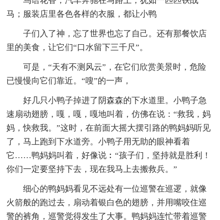
鸟语花香；汽车奔驰在马路上，犹如一匹匹铁战
马；服装店里各色各样的衣服，都让小鸭
子们入了神，忘了世界也忘了自己。还有那餐饮店
里的美食，让它们“口水留下三千尺”。
可是，“天有不测风云”，在它们欣赏美景时，危险
已慢慢向它们靠近。“嗖”的一声，
好几只小鸭子掉进了阴森森的下水道里。小鸭子急
速扇动翅膀，嘎，嘎，嘎地叫着，仿佛在说：“救我，妈
妈，快救我。”这时，在前面大摇大摆引路的鸭妈妈听见
了，马上跑到下水道旁。小鸭子用无助的眼神看着
它……鸭妈妈叫着，好像说︰“孩子们，坚持就是胜利！
你们一定要坚持下去，现在我马上去搬救兵。”
细心的鸭妈妈看见不远处有一位巡警在巡逻，就像
火箭般的跑过去，扇动着银白色的翅膀，并用嘴咬住巡
警的裤角，巡警觉得发生了大事。鸭妈妈连忙带着巡警