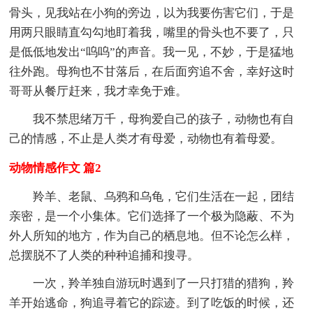
骨头，见我站在小狗的旁边，以为我要伤害它们，于是
用两只眼睛直勾勾地盯着我，嘴里的骨头也不要了，只
是低低地发出“呜呜”的声音。我一见，不妙，于是猛地
往外跑。母狗也不甘落后，在后面穷追不舍，幸好这时
哥哥从餐厅赶来，我才幸免于难。
我不禁思绪万千，母狗爱自己的孩子，动物也有自
己的情感，不止是人类才有母爱，动物也有着母爱。
动物情感作文 篇2
羚羊、老鼠、乌鸦和乌龟，它们生活在一起，团结
亲密，是一个小集体。它们选择了一个极为隐蔽、不为
外人所知的地方，作为自己的栖息地。但不论怎么样，
总摆脱不了人类的种种追捕和搜寻。
一次，羚羊独自游玩时遇到了一只打猎的猎狗，羚
羊开始逃命，狗追寻着它的踪迹。到了吃饭的时候，还