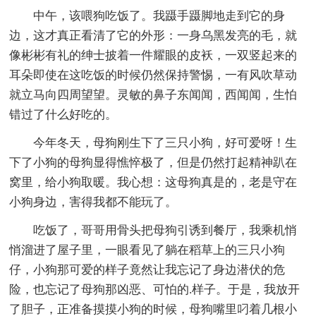
中午，该喂狗吃饭了。我蹑手蹑脚地走到它的身
边，这才真正看清了它的外形：一身乌黑发亮的毛，就
像彬彬有礼的绅士披着一件耀眼的皮袄，一双竖起来的
耳朵即使在这吃饭的时候仍然保持警惕，一有风吹草动
就立马向四周望望。灵敏的鼻子东闻闻，西闻闻，生怕
错过了什么好吃的。
今年冬天，母狗刚生下了三只小狗，好可爱呀！生
下了小狗的母狗显得憔悴极了，但是仍然打起精神趴在
窝里，给小狗取暖。我心想：这母狗真是的，老是守在
小狗身边，害得我都不能玩了。
吃饭了，哥哥用骨头把母狗引诱到餐厅，我乘机悄
悄溜进了屋子里，一眼看见了躺在稻草上的三只小狗
仔，小狗那可爱的样子竟然让我忘记了身边潜伏的危
险，也忘记了母狗那凶恶、可怕的.样子。于是，我放开
了胆子，正准备摸摸小狗的时候，母狗嘴里叼着几根小