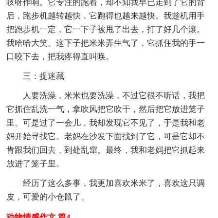
吱呀作响。它专注的跑着，却不知我早已走到了它的背
后，跑步机越转越快，它跑得也越来越快。我趁机用手
把跑步机一定，它一下子被甩了出去，打了好几个滚。
我哈哈大笑。这下子把米米弄生气了，它抓住我的手一
口咬下去，把我疼得直叫唤。
三：捉迷藏
人要洗澡，米米也要洗澡，不过它很不听话，我把
它抓住乱洗一气，拿吹风把它吹干，然后把它放进笼子
里。可是过了一会儿，我却发现它不见了，于是我和老
妈开始寻找它。老妈在沙发下面找到了它，可是它却不
肯跟我们回去，到处乱窜。最终，我和老妈把它抓起来
放进了笼子里。
经历了这么多事，我更加喜欢米米了，喜欢这只调
皮，可爱的小仓鼠了。
动物情感作文 篇4