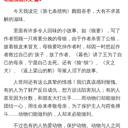
今天我读完《第七条猎狗》囫囵吞枣，大有不求甚
解的滋味。
里面有许多令人回味的小故事。如《狼妻》，写了
作者照顾一只将要分娩的母狼，由于作者杀害了公狼，
披着狼皮来冒充，母狼要吃掉作者时，却因一时想起作
者救过自己的`孩子，放了作者。《暮色》讲了王为了自
己的母亲，宁愿自己去死。还有《狼“狈”》、《灾之
犬》、《逼上梁山的豹》等摧人泪下的故事。
人世间还有这么真挚的情感！我们真该感到惭愧。
有的人为了财产反目成仇，想方设法陷害别人；有的人
甚至因为分数，和朋友大打出手……而动物们却能做到
团结一心，用生命来孝敬母亲，为了保护主人与腭鱼搏
斗……动物们能做到的，人却末必能做到。
不过也有的人热爱动物，保护动物。动物与人之间