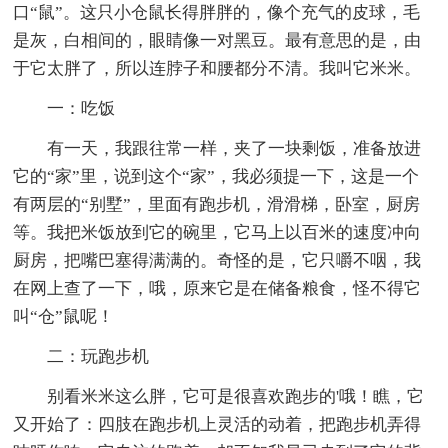
口“鼠”。这只小仓鼠长得胖胖的，像个充气的皮球，毛
是灰，白相间的，眼睛像一对黑豆。最有意思的是，由
于它太胖了，所以连脖子和腰都分不清。我叫它米米。
一：吃饭
有一天，我跟往常一样，夹了一块剩饭，准备放进
它的“家”里，说到这个“家”，我必须提一下，这是一个
有两层的“别墅”，里面有跑步机，滑滑梯，卧室，厨房
等。我把米饭放到它的碗里，它马上以百米的速度冲向
厨房，把嘴巴塞得满满的。奇怪的是，它只嚼不咽，我
在网上查了一下，哦，原来它是在储备粮食，怪不得它
叫“仓”鼠呢！
二：玩跑步机
别看米米这么胖，它可是很喜欢跑步的'哦！瞧，它
又开始了：四肢在跑步机上灵活的动着，把跑步机弄得