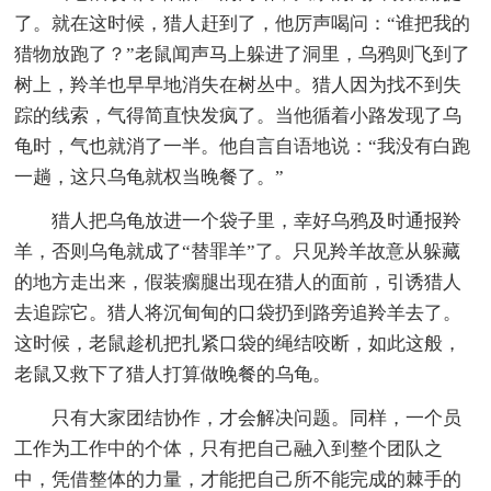
了。就在这时候，猎人赶到了，他厉声喝问：“谁把我的
猎物放跑了？”老鼠闻声马上躲进了洞里，乌鸦则飞到了
树上，羚羊也早早地消失在树丛中。猎人因为找不到失
踪的线索，气得简直快发疯了。当他循着小路发现了乌
龟时，气也就消了一半。他自言自语地说：“我没有白跑
一趟，这只乌龟就权当晚餐了。”
猎人把乌龟放进一个袋子里，幸好乌鸦及时通报羚
羊，否则乌龟就成了“替罪羊”了。只见羚羊故意从躲藏
的地方走出来，假装瘸腿出现在猎人的面前，引诱猎人
去追踪它。猎人将沉甸甸的口袋扔到路旁追羚羊去了。
这时候，老鼠趁机把扎紧口袋的绳结咬断，如此这般，
老鼠又救下了猎人打算做晚餐的乌龟。
只有大家团结协作，才会解决问题。同样，一个员
工作为工作中的个体，只有把自己融入到整个团队之
中，凭借整体的力量，才能把自己所不能完成的棘手的